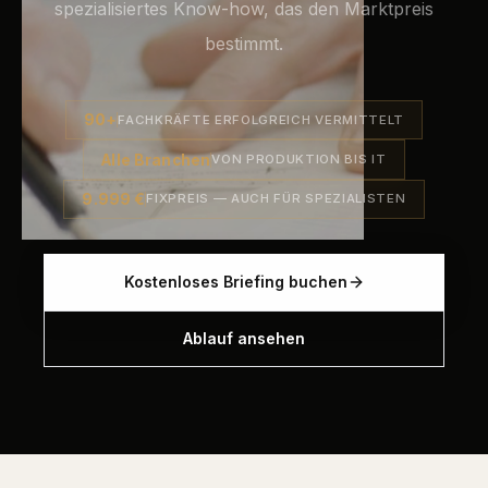
spezialisiertes Know-how, das den Marktpreis
bestimmt.
90+
FACHKRÄFTE ERFOLGREICH VERMITTELT
Alle Branchen
VON PRODUKTION BIS IT
9.999 €
FIXPREIS — AUCH FÜR SPEZIALISTEN
Kostenloses Briefing buchen
Ablauf ansehen